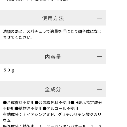
使用方法
洗顔のあと、スパチュラで適量を手にとり顔全体になじ
ませてください。
内容量
５０ｇ
全成分
●合成香料不使用●合成着色料不使用●旧表示指定成分
不使用●鉱物油不使用●アルコール不使用
有効成分：ナイアシンアミド、グリチルリチン酸ジカリ
ウム
保湿成分：精製水、１，２－ペンタンジオール、１，３