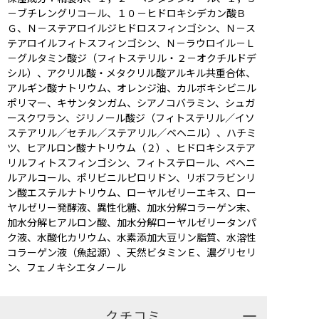
－ブチレングリコール、１０－ヒドロキシデカン酸Ｂ
Ｇ、Ｎ－ステアロイルジヒドロスフィンゴシン、Ｎ－ス
テアロイルフィトスフィンゴシン、Ｎ－ラウロイル－Ｌ
－グルタミン酸ジ（フィトステリル・２－オクチルドデ
シル）、アクリル酸・メタクリル酸アルキル共重合体、
アルギン酸ナトリウム、オレンジ油、カルボキシビニル
ポリマー、キサンタンガム、シアノコバラミン、シュガ
ースクワラン、ジリノール酸ジ（フィトステリル／イソ
ステアリル／セチル／ステアリル／ベヘニル）、ハチミ
ツ、ヒアルロン酸ナトリウム（２）、ヒドロキシステア
リルフィトスフィンゴシン、フィトステロール、ベヘニ
ルアルコール、ポリビニルピロリドン、リボフラビンリ
ン酸エステルナトリウム、ローヤルゼリーエキス、ロー
ヤルゼリー発酵液、異性化糖、加水分解コラーゲン末、
加水分解ヒアルロン酸、加水分解ローヤルゼリータンパ
ク液、水酸化カリウム、水素添加大豆リン脂質、水溶性
コラーゲン液（魚起源）、天然ビタミンＥ、濃グリセリ
ン、フェノキシエタノール
クチコミ