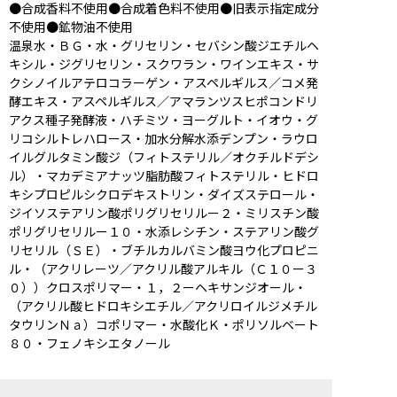
●合成香料不使用●合成着色料不使用●旧表示指定成分
不使用●鉱物油不使用
温泉水・ＢＧ・水・グリセリン・セバシン酸ジエチルヘ
キシル・ジグリセリン・スクワラン・ワインエキス・サ
クシノイルアテロコラーゲン・アスペルギルス／コメ発
酵エキス・アスペルギルス／アマランツスヒポコンドリ
アクス種子発酵液・ハチミツ・ヨーグルト・イオウ・グ
リコシルトレハロース・加水分解水添デンプン・ラウロ
イルグルタミン酸ジ（フィトステリル／オクチルドデシ
ル）・マカデミアナッツ脂肪酸フィトステリル・ヒドロ
キシプロピルシクロデキストリン・ダイズステロール・
ジイソステアリン酸ポリグリセリルー２・ミリスチン酸
ポリグリセリルー１０・水添レシチン・ステアリン酸グ
リセリル（ＳＥ）・ブチルカルバミン酸ヨウ化プロピニ
ル・（アクリレーツ／アクリル酸アルキル（Ｃ１０ー３
０））クロスポリマー・１，２ーヘキサンジオール・
（アクリル酸ヒドロキシエチル／アクリロイルジメチル
タウリンＮａ）コポリマー・水酸化Ｋ・ポリソルベート
８０・フェノキシエタノール