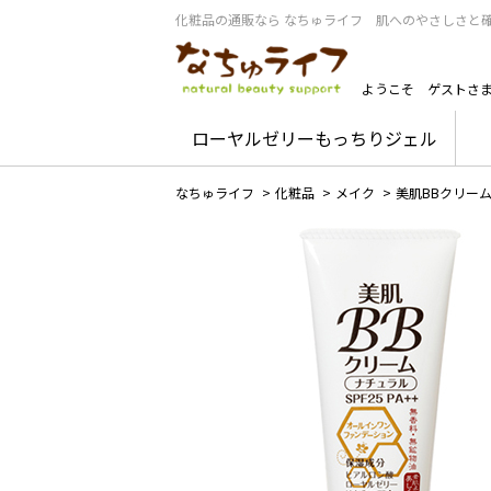
化粧品の通販なら なちゅライフ 肌へのやさしさと
ようこそ
ゲストさ
ローヤルゼリーもっちりジェル
なちゅライフ
>
化粧品
>
メイク
>
美肌BBクリー