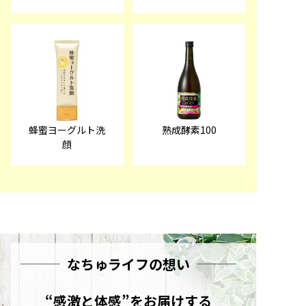
蜂蜜ヨーグルト洗
熟成酵素100
顔
なちゅライフの想い
“感激と体感”をお届けする