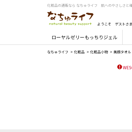
化粧品の通販なら なちゅライフ 肌へのやさしさと
ようこそ
ゲストさ
ローヤルゼリーもっちりジェル
なちゅライフ
>
化粧品
>
化粧品小物
>
美顔タオル
WE