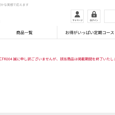
確かな実感で応えます
ログイン
マイページ
ま
商品一覧
お得がいっぱい定期コース
SCFK004 誠に申し訳ございませんが、該当商品は掲載期間を終了いたし