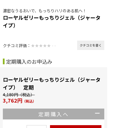
濃密なうるおいで、もっちりハリのある肌へ！
ローヤルゼリーもっちりジェル（ジャータ
イプ）
クチコミ評価：
★★★★★ - -
クチコミを書く
定期購入のお申込み
ローヤルゼリーもっちりジェル（ジャータ
イプ） 定期
4,180円（税込）
3,762円
（税込）
定期購入へ