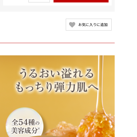
お気に入りに追加