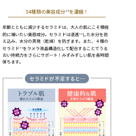
54種類の美容成分
を濃縮！
※1
年齢とともに減少するセラミドは、大人の肌にこそ積極
的に補いたい美容成分。セラミドは浸透
した水分を抱
※2
え込み、水分の蒸発（乾燥）を防ぎます。また、４種の
セラミド
をラメラ液晶構造化して配合することでうる
※3
おい持続力をさらにサポート！みずみずしい肌を長時間
保ちます。