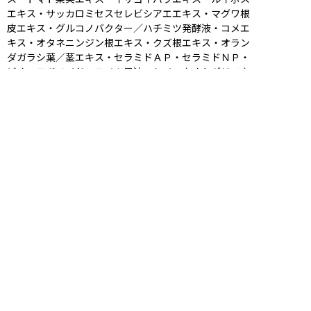
エキス・サッカロミセスセレビシアエエキス・マグワ根
皮エキス・グルコノバクター／ハチミツ発酵液・コメエ
キス・オタネニンジン根エキス・クズ根エキス・オラン
ダガラシ葉／茎エキス・セラミドＡＰ・セラミドＮＰ・
ビオフラボノイド・ライム果汁・セイヨウオトギリソウ
花／葉／茎エキス・オレンジ果汁・ナツメ果実エキス・
セイヨウキズタ葉／茎エキス・アルニカ花エキス・セイ
ヨウトチノキ種子エキス・ハマメリス葉エキス・セラミ
ドＮＧ・レモン果汁・ベニバナ花エキス・ボタンエキ
ス・トウキ根エキス・シャクヤク根エキス・ブクリョウ
エキス・クロレラエキス・アロエベラ葉エキス・セージ
葉エキス・アーチチョーク葉エキス・サボンソウ葉エキ
ス・ゴボウ根エキス・ブドウ葉エキス・レモン果実エキ
ス・グレープフルーツ果実エキス・サンザシエキス・リ
ンゴ果実エキス・乳酸桿菌／ローヤルゼリー発酵液・フ
ェノキシエタノール
クチコミ