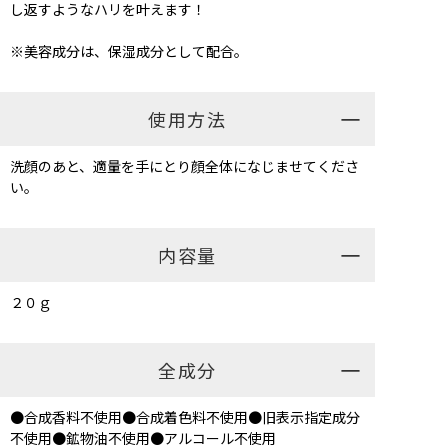
し返すようなハリを叶えます！
※美容成分は、保湿成分として配合。
使用方法
洗顔のあと、適量を手にとり顔全体になじませてくださ
い。
内容量
２０ｇ
全成分
●合成香料不使用●合成着色料不使用●旧表示指定成分
不使用●鉱物油不使用●アルコール不使用