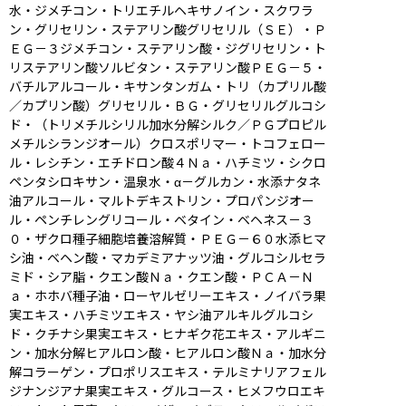
水・ジメチコン・トリエチルヘキサノイン・スクワラ
ン・グリセリン・ステアリン酸グリセリル（ＳＥ）・Ｐ
ＥＧ－３ジメチコン・ステアリン酸・ジグリセリン・ト
リステアリン酸ソルビタン・ステアリン酸ＰＥＧ－５・
バチルアルコール・キサンタンガム・トリ（カプリル酸
／カプリン酸）グリセリル・ＢＧ・グリセリルグルコシ
ド・（トリメチルシリル加水分解シルク／ＰＧプロピル
メチルシランジオール）クロスポリマー・トコフェロー
ル・レシチン・エチドロン酸４Ｎａ・ハチミツ・シクロ
ペンタシロキサン・温泉水・α－グルカン・水添ナタネ
油アルコール・マルトデキストリン・プロパンジオー
ル・ペンチレングリコール・ベタイン・ベヘネス－３
０・ザクロ種子細胞培養溶解質・ＰＥＧ－６０水添ヒマ
シ油・ベヘン酸・マカデミアナッツ油・グルコシルセラ
ミド・シア脂・クエン酸Ｎａ・クエン酸・ＰＣＡ－Ｎ
ａ・ホホバ種子油・ローヤルゼリーエキス・ノイバラ果
実エキス・ハチミツエキス・ヤシ油アルキルグルコシ
ド・クチナシ果実エキス・ヒナギク花エキス・アルギニ
ン・加水分解ヒアルロン酸・ヒアルロン酸Ｎａ・加水分
解コラーゲン・プロポリスエキス・テルミナリアフェル
ジナンジアナ果実エキス・グルコース・ヒメフウロエキ