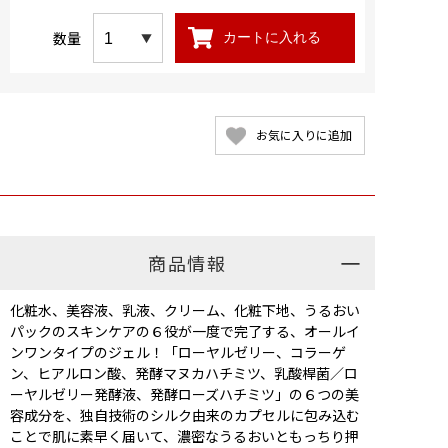
数量
カートに入れる
お気に入りに追加
商品情報
化粧水、美容液、乳液、クリーム、化粧下地、うるおい
パックのスキンケアの６役が一度で完了する、オールイ
ンワンタイプのジェル！「ローヤルゼリー、コラーゲ
ン、ヒアルロン酸、発酵マヌカハチミツ、乳酸桿菌／ロ
ーヤルゼリー発酵液、発酵ローズハチミツ」の６つの美
容成分を、独自技術のシルク由来のカプセルに包み込む
ことで肌に素早く届いて、濃密なうるおいともっちり押