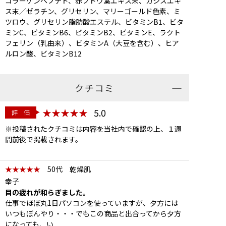
コラーゲンペプチド、赤ブドウ葉エキス末、カシスエキ
ス末／ゼラチン、グリセリン、マリーゴールド色素、ミ
ツロウ、グリセリン脂肪酸エステル、ビタミンB1、ビタ
ミンC、ビタミンB6、ビタミンB2、ビタミンE、ラクト
フェリン（乳由来）、ビタミンA（大豆を含む）、ヒア
ルロン酸、ビタミンB12
クチコミ
★★★★★
5.0
評 価
※投稿されたクチコミは内容を当社内で確認の上、１週
間前後で掲載されます。
★★★★★
50代 乾燥肌
幸子
目の疲れが和らぎました。
仕事でほぼ丸1日パソコンを使っていますが、夕方には
いつもぼんやり・・・でもこの商品と出合ってから夕方
になっても、い...