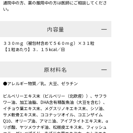
通院中の方、薬の服用中の方は医師にご相談してくださ
い。
内容量
３３０ｍｇ（被包材含めて５６０ｍｇ）×３１粒
【１粒あたり】３．１５kcal／日
原材料名
●アレルギー物質／乳、大豆、ゼラチン
ビルベリーエキス末（ビルベリー（北欧産））、サフラ
ワー油、加工油脂、DHA含有精製魚油（大豆を含む）、
イチョウ葉エキス末、メグスリノキエキス末、シソ油、
サメ軟骨エキス末、ココナッツオイル、コエンザイム
Q10、オリーブ油、アマニ油、アイブライトエキス末、α
リポ酸、ヤツメウナギ油、松樹皮エキス末、フィッシュ