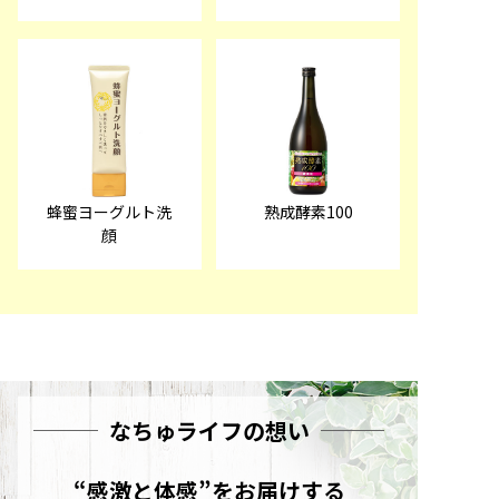
蜂蜜ヨーグルト洗
熟成酵素100
顔
なちゅライフの想い
“感激と体感”をお届けする