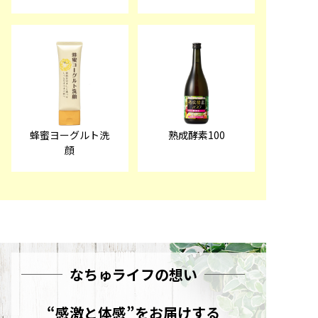
蜂蜜ヨーグルト洗
熟成酵素100
顔
なちゅライフの想い
“感激と体感”をお届けする