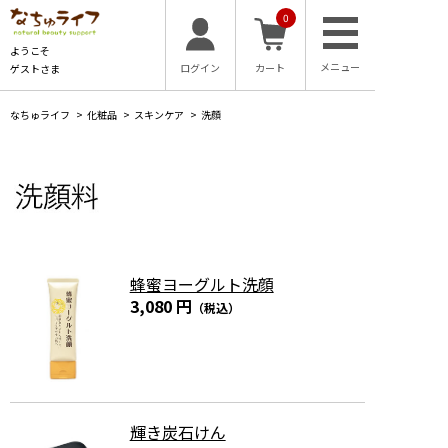
0
ようこそ
ログイン
カート
ゲストさま
なちゅライフ
>
化粧品
>
スキンケア
>
洗顔
蜂蜜ヨーグルト洗顔
3,080 円
（税込）
輝き炭石けん