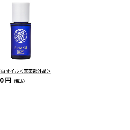
美白オイル＜医薬部外品＞
80 円
（税込）