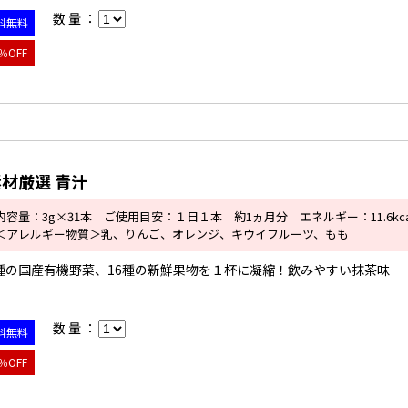
数 量 ：
料無料
％OFF
材厳選 青汁
内容量：3g×31本 ご使用目安：１日１本 約1ヵ月分 エネルギー：11.6kca
＜アレルギー物質＞乳、りんご、オレンジ、キウイフルーツ、もも
種の国産有機野菜、16種の新鮮果物を１杯に凝縮！飲みやすい抹茶味
数 量 ：
料無料
％OFF