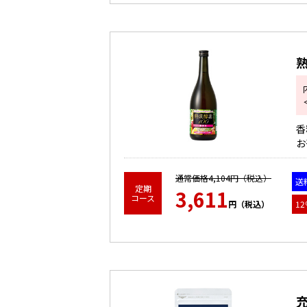
熟
香
お
詳細をみる
通常価格4,104円（税込）
送
定期
3,611
コース
円（税込）
12