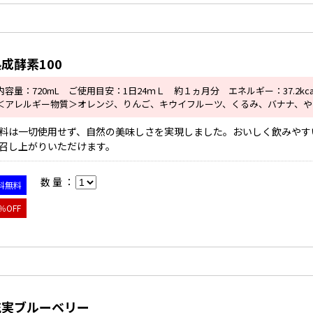
成酵素100
内容量：720mL ご使用目安：1日24ｍＬ 約１ヵ月分 エネルギー：37.2kca
＜アレルギー物質＞オレンジ、りんご、キウイフルーツ、くるみ、バナナ、や
料は一切使用せず、自然の美味しさを実現しました。おいしく飲みやす
召し上がりいただけます。
数 量 ：
料無料
％OFF
充実ブルーベリー