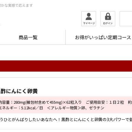
確かな実感で応えます
ログイン
マイページ
ま
商品一覧
お得がいっぱい定期コース
黒酢にんにく卵黄
内容量：280mg(被包材含めて455mg)×62粒入り ご使用目安：１日２粒 
エネルギー：5.12kcal／日 ＜アレルギー物質＞卵、ゼラチン
うひとがんばりしたいあなたへ！黒酢とにんにくと卵黄の3大パワーで