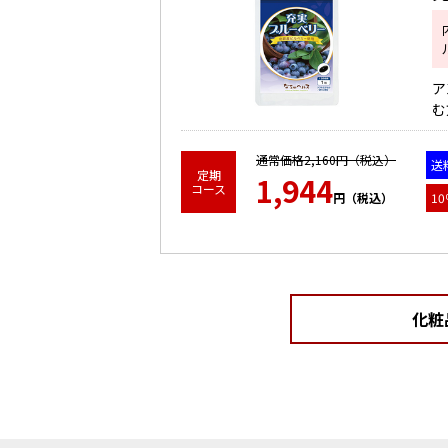
ア
む
詳細をみる
通常価格2,160円（税込）
送
定期
1,944
コース
円（税込）
10
化粧