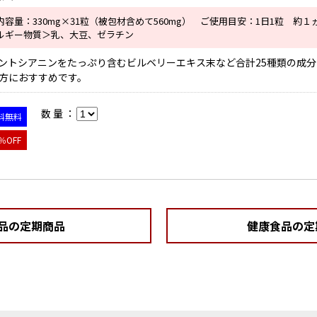
内容量：330mg×31粒（被包材含めて560mg） ご使用目安：1日1粒 約１ヵ
ルギー物質＞乳、大豆、ゼラチン
ントシアニンをたっぷり含むビルベリーエキス末など合計25種類の成
方におすすめです。
数 量 ：
料無料
％OFF
品の定期商品
健康食品の定