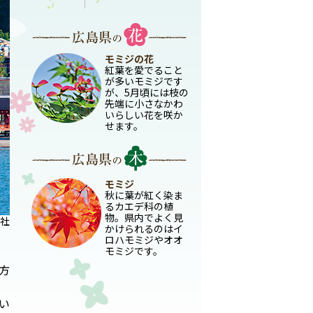
モミジの花
紅葉を愛でること
が多いモミジです
が、5月頃には枝の
先端に小さなかわ
いらしい花を咲か
せます。
モミジ
秋に葉が紅く染ま
るカエデ科の植
物。県内でよく見
社
かけられるのはイ
ロハモミジやオオ
モミジです。
方
い