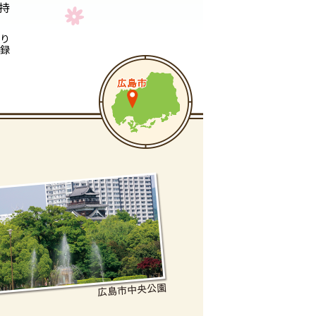
持
より
録