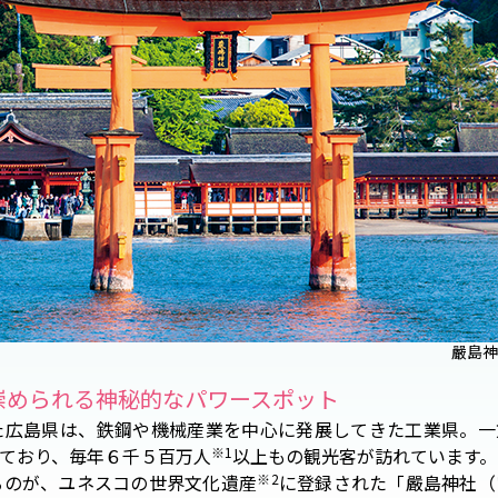
嚴島神
崇められる神秘的なパワースポット
た広島県は、鉄鋼や機械産業を中心に発展してきた工業県。一
ており、毎年６千５百万人
※1
以上もの観光客が訪れています。
るのが、ユネスコの世界文化遺産
※2
に登録された「嚴島神社（