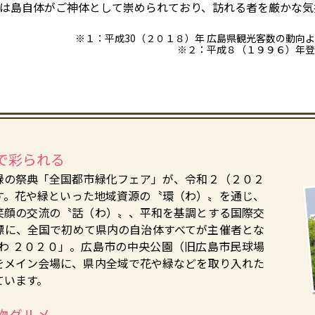
は島自体がご神体として崇められており、訪れる者を厳かな気
※１：平成30（２０１８）年 広島県観光客数の動向
※２：平成８（１９９６）年登
で彩られる
緑の祭典「全国都市緑化フェア」が、令和２（２０２
す。花や緑といった地域資源の〝環（わ）〟を通じ、
笑顔の交流の〝話（わ）〟、平和を基調とする国際交
標に、全国で初めて県内の自治体すべてが主催者とな
わ ２０２０」。広島市の中央公園（旧広島市民球場
をメイン会場に、県内全域で花や緑などを取り入れた
ています。
物グルメ