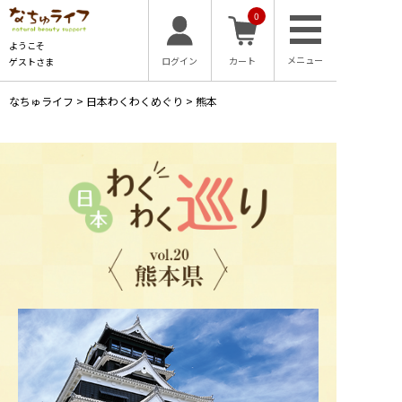
0
ようこそ
ログイン
カート
ゲストさま
なちゅライフ
>
日本わくわくめぐり
>
熊本