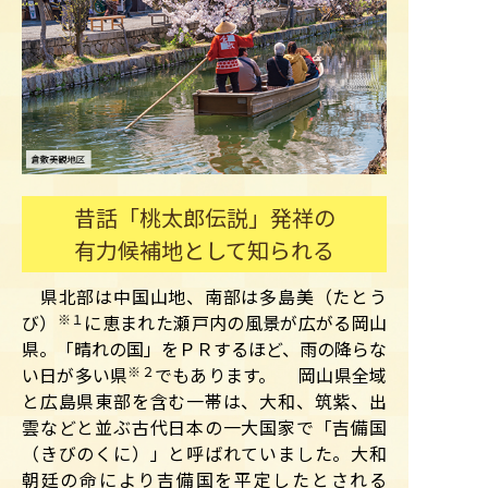
昔話「桃太郎伝説」発祥の
有力候補地として知られる
県北部は中国山地、南部は多島美（たとう
び）
※１
に恵まれた瀬戸内の風景が広がる岡山
県。「晴れの国」をＰＲするほど、雨の降らな
い日が多い県
※２
でもあります。 岡山県全域
と広島県東部を含む一帯は、大和、筑紫、出
雲などと並ぶ古代日本の一大国家で「吉備国
（きびのくに）」と呼ばれていました。大和
朝廷の命により吉備国を平定したとされる