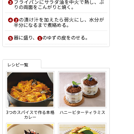
フライパンにサラダ油を中火で熱し、ぶ
りの両面をこんがりと焼く。
の漬け汁を加えたら弱火にし、水分が
半分になるまで煮絡める。
器に盛り、
のゆずの皮をのせる。
レシピ一覧
3つのスパイスで作る本格
ハニービターティラミス
カレー