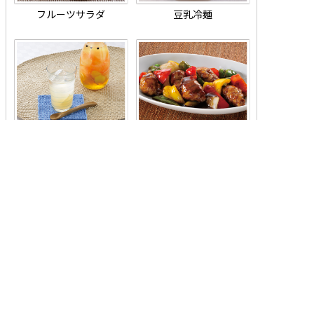
フルーツサラダ
豆乳冷麺
ジンジャーグレープフルー
はちみつ入り酢豚
ツドリンク
手羽元のはちみつサワー
魯肉飯（ルーローハン）
煮