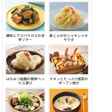
鶏肉とアスパラガスの甘
新じゃがのシャキシャキ
辛ソテー
サラダ
はちみつ塩麹の簡単べっ
チキンとたっぷり根菜の
たら漬け
オーブン焼き