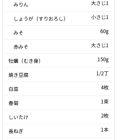
大さじ1
みりん
小さじ1
しょうが（すりおろし）
60g
みそ
大さじ1
赤みそ
150g
牡蠣（むき身）
1/2丁
焼き豆腐
4枚
白菜
1束
春菊
2枚
しいたけ
1本
長ねぎ