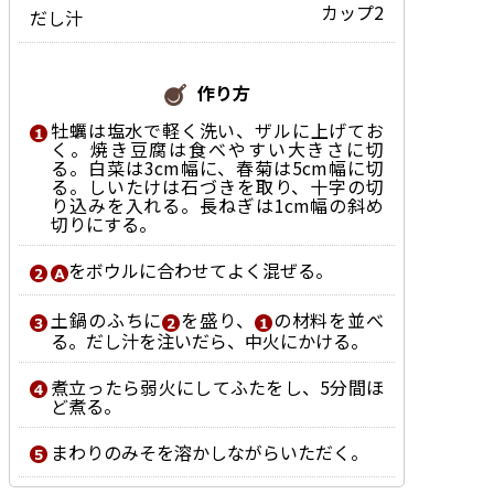
カップ2
だし汁
作り方
牡蠣は塩水で軽く洗い、ザルに上げてお
く。焼き豆腐は食べやすい大きさに切
る。白菜は3cm幅に、春菊は5cm幅に切
る。しいたけは石づきを取り、十字の切
り込みを入れる。長ねぎは1cm幅の斜め
切りにする。
をボウルに合わせてよく混ぜる。
土鍋のふちに
を盛り、
の材料を並べ
る。だし汁を注いだら、中火にかける。
煮立ったら弱火にしてふたをし、5分間ほ
ど煮る。
まわりのみそを溶かしながらいただく。