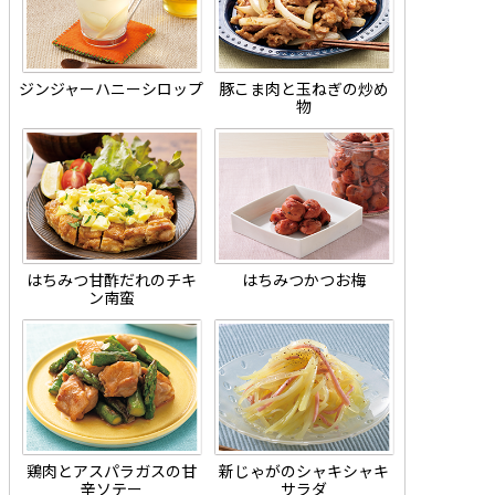
ジンジャーハニーシロップ
豚こま肉と玉ねぎの炒め
物
はちみつ甘酢だれのチキ
はちみつかつお梅
ン南蛮
鶏肉とアスパラガスの甘
新じゃがのシャキシャキ
辛ソテー
サラダ