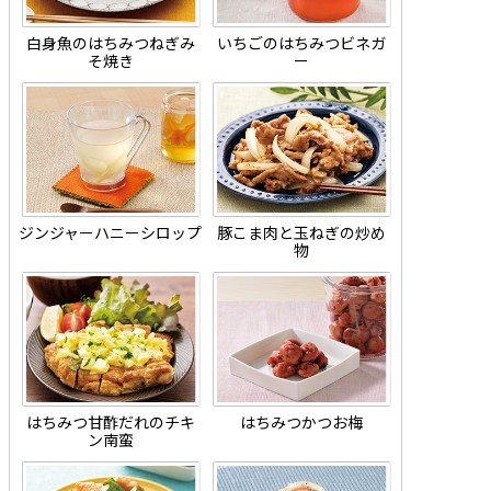
白身魚のはちみつねぎみ
いちごのはちみつビネガ
そ焼き
ー
ジンジャーハニーシロップ
豚こま肉と玉ねぎの炒め
物
はちみつ甘酢だれのチキ
はちみつかつお梅
ン南蛮