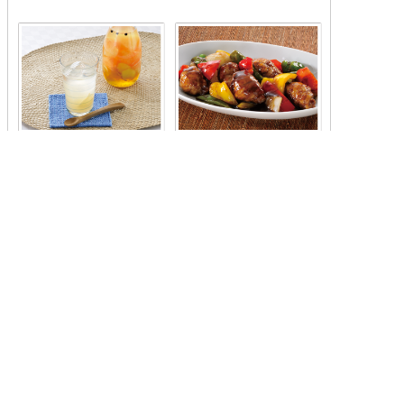
ジンジャーグレープフルー
はちみつ入り酢豚
ツドリンク
手羽元のはちみつサワー
魯肉飯（ルーローハン）
煮