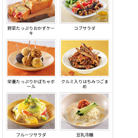
野菜たっぷりおかずケー
コブサラダ
キ
栄養たっぷりかぼちゃボ
クルミ入りはちみつごま
ール
め
フルーツサラダ
豆乳冷麺