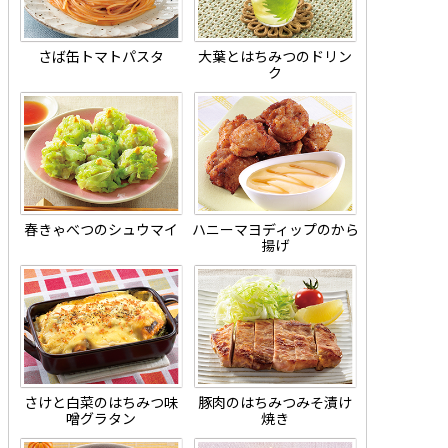
さば缶トマトパスタ
大葉とはちみつのドリン
ク
春きゃべつのシュウマイ
ハニーマヨディップのから
揚げ
さけと白菜のはちみつ味
豚肉のはちみつみそ漬け
噌グラタン
焼き