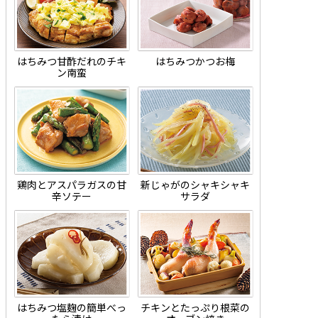
はちみつ甘酢だれのチキ
はちみつかつお梅
ン南蛮
鶏肉とアスパラガスの甘
新じゃがのシャキシャキ
辛ソテー
サラダ
はちみつ塩麹の簡単べっ
チキンとたっぷり根菜の