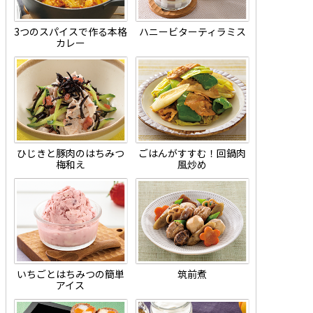
3つのスパイスで作る本格
ハニービターティラミス
カレー
ひじきと豚肉のはちみつ
ごはんがすすむ！回鍋肉
梅和え
風炒め
いちごとはちみつの簡単
筑前煮
アイス