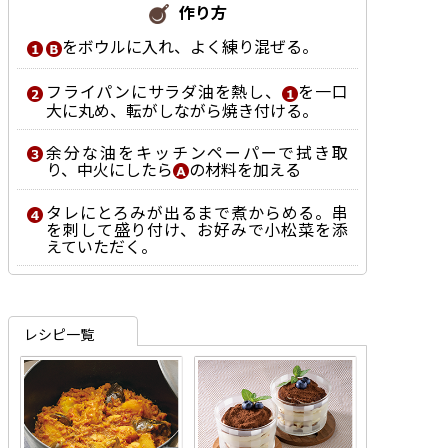
作り方
をボウルに入れ、よく練り混ぜる。
フライパンにサラダ油を熱し、
を一口
大に丸め、転がしながら焼き付ける。
余分な油をキッチンペーパーで拭き取
り、中火にしたら
の材料を加える
タレにとろみが出るまで煮からめる。串
を刺して盛り付け、お好みで小松菜を添
えていただく。
レシピ一覧