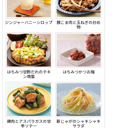
ジンジャーハニーシロップ
豚こま肉と玉ねぎの炒め
物
はちみつ甘酢だれのチキ
はちみつかつお梅
ン南蛮
鶏肉とアスパラガスの甘
新じゃがのシャキシャキ
辛ソテー
サラダ