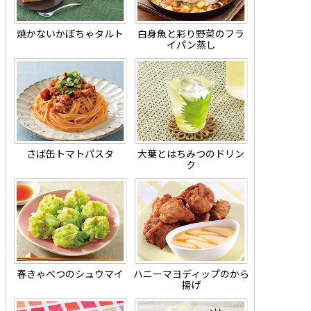
焼かないかぼちゃタルト
白身魚と彩り野菜のフラ
イパン蒸し
さば缶トマトパスタ
大葉とはちみつのドリン
ク
春きゃべつのシュウマイ
ハニーマヨディップのから
揚げ