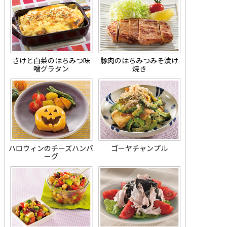
さけと白菜のはちみつ味
豚肉のはちみつみそ漬け
噌グラタン
焼き
ハロウィンのチーズハンバ
ゴーヤチャンプル
ーグ