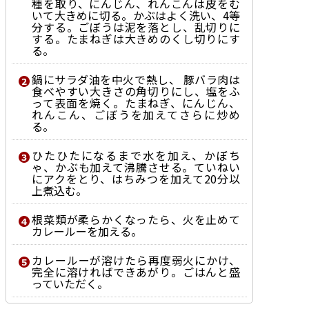
種を取り、にんじん、れんこんは皮をむ
いて大きめに切る。かぶはよく洗い、4等
分する。ごぼうは泥を落とし、乱切りに
する。たまねぎは大きめのくし切りにす
る。
鍋にサラダ油を中火で熱し、 豚バラ肉は
食べやすい大きさの角切りにし、塩をふ
って表面を焼く。たまねぎ、にんじん、
れんこん、ごぼうを加えてさらに炒め
る。
ひたひたになるまで水を加え、かぼち
ゃ、かぶも加えて沸騰させる。ていねい
にアクをとり、はちみつを加えて20分以
上煮込む。
根菜類が柔らかくなったら、火を止めて
カレールーを加える。
カレールーが溶けたら再度弱火にかけ、
完全に溶ければできあがり。ごはんと盛
っていただく。