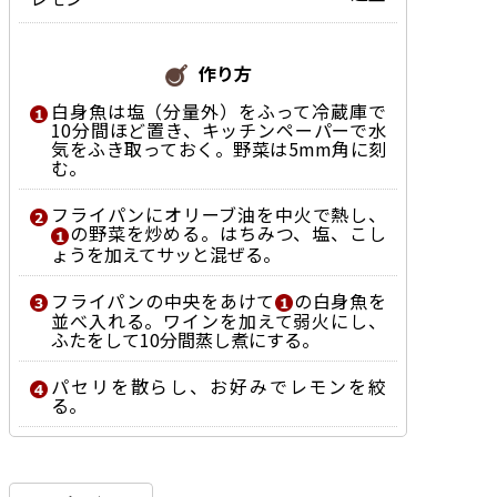
作り方
白身魚は塩（分量外）をふって冷蔵庫で
10分間ほど置き、キッチンペーパーで水
気をふき取っておく。野菜は5mm角に刻
む。
フライパンにオリーブ油を中火で熱し、
の野菜を炒める。はちみつ、塩、こし
ょうを加えてサッと混ぜる。
フライパンの中央をあけて
の白身魚を
並べ入れる。ワインを加えて弱火にし、
ふたをして10分間蒸し煮にする。
パセリを散らし、お好みでレモンを絞
る。