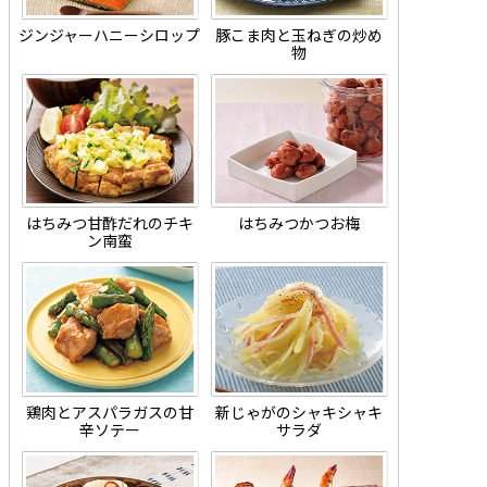
ジンジャーハニーシロップ
豚こま肉と玉ねぎの炒め
物
はちみつ甘酢だれのチキ
はちみつかつお梅
ン南蛮
鶏肉とアスパラガスの甘
新じゃがのシャキシャキ
辛ソテー
サラダ