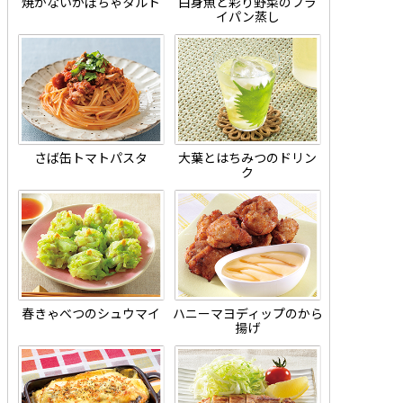
焼かないかぼちゃタルト
白身魚と彩り野菜のフラ
イパン蒸し
さば缶トマトパスタ
大葉とはちみつのドリン
ク
春きゃべつのシュウマイ
ハニーマヨディップのから
揚げ