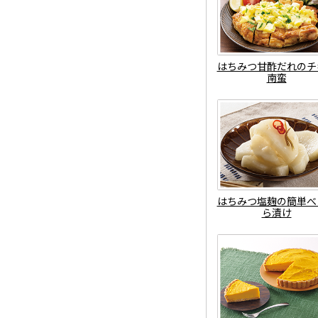
はちみつ甘酢だれのチ
南蛮
はちみつ塩麹の簡単べ
ら漬け