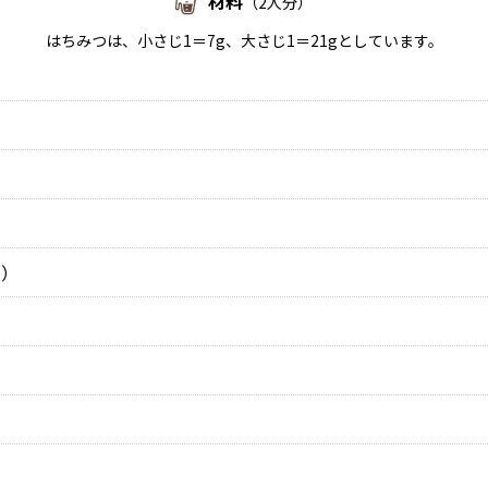
材料
（2人分）
はちみつは、小さじ1＝7g、大さじ1＝21gとしています。
り）