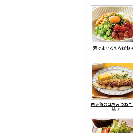
漬けまぐろのねばね
白身魚のはちみつねぎ
焼き