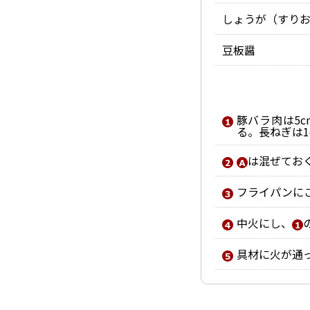
しょうが（すり
豆板醤
豚バラ肉は5
る。長ねぎは1
は混ぜてお
フライパンに
中火にし、
具材に火が通