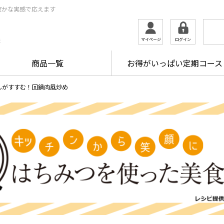
確かな実感で応えます
ログイン
マイページ
ま
商品一覧
お得がいっぱい定期コース
んがすすむ！回鍋肉風炒め