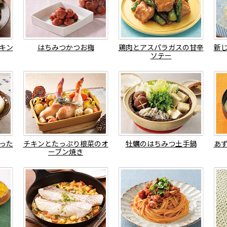
キン
はちみつかつお梅
鶏肉とアスパラガスの甘辛
新
ソテー
った
チキンとたっぷり根菜のオ
牡蠣のはちみつ土手鍋
あ
ーブン焼き