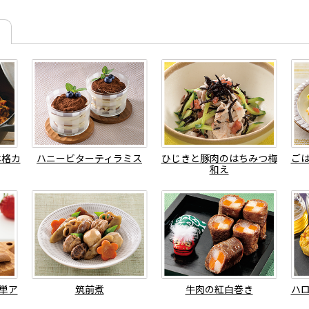
本格カ
ハニービターティラミス
ひじきと豚肉のはちみつ梅
ご
和え
単ア
筑前煮
牛肉の紅白巻き
ハ