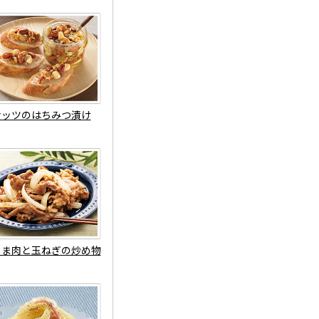
ナッツのはちみつ漬け
こま肉と玉ねぎの炒め物