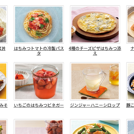
ば丼
はちみつトマトの冷製パス
4種のチーズピザはちみつ添
タ
え
みそ
いちごのはちみつビネガー
ジンジャーハニーシロップ
豚