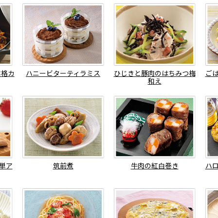
本格カ
ハニービターティラミス
ひじきと豚肉のはちみつ梅
ご
和え
単ア
筑前煮
牛肉の紅白巻き
ハ