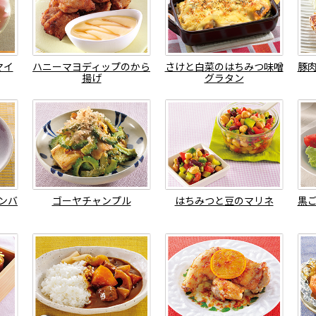
マイ
ハニーマヨディップのから
さけと白菜のはちみつ味噌
豚
揚げ
グラタン
ンバ
ゴーヤチャンプル
はちみつと豆のマリネ
黒