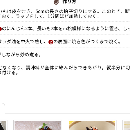
作り方
いもは皮をむき、5cmの長さの拍子切りにする。このとき、
ておく。ラップをして、1分間ほど加熱しておく。
のにんじん2本、長いも2本を市松模様になるように置き、し
サラダ油を中火で熱し、
の表面に焼き色がつくまで焼く。
がしながら炒め煮る。
どなくなり、調味料が全体に絡んだらできあがり。縦半分に切
り付ける。