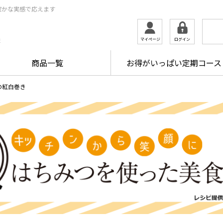
確かな実感で応えます
ログイン
マイページ
ま
商品一覧
お得がいっぱい定期コース
の紅白巻き