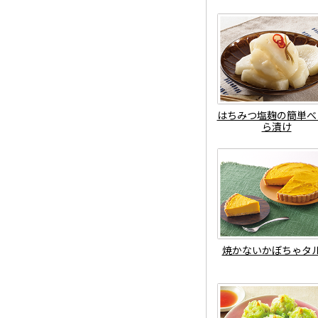
はちみつ塩麹の簡単べ
ら漬け
焼かないかぼちゃタ