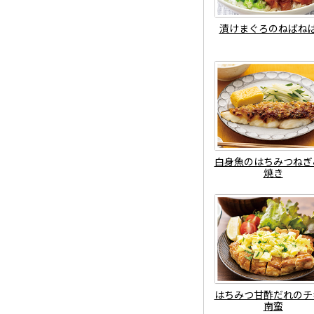
漬けまぐろのねばね
白身魚のはちみつねぎ
焼き
はちみつ甘酢だれのチ
南蛮