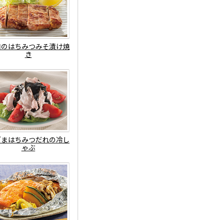
肉のはちみつみそ漬け焼
き
ごまはちみつだれの冷し
ゃぶ