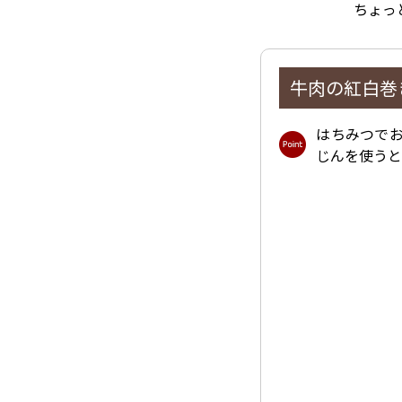
ちょっ
牛肉の紅白巻
はちみつで
じんを使う