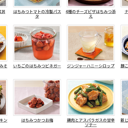
ば丼
はちみつトマトの冷製パス
4種のチーズピザはちみつ添
タ
え
みそ
いちごのはちみつビネガー
ジンジャーハニーシロップ
豚
キン
はちみつかつお梅
鶏肉とアスパラガスの甘辛
新
ソテー