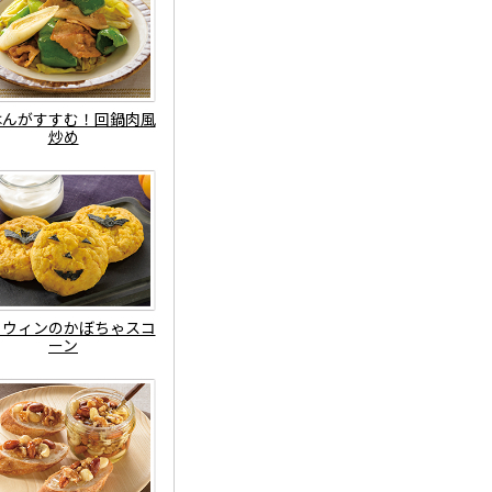
はんがすすむ！回鍋肉風
炒め
ロウィンのかぼちゃスコ
ーン