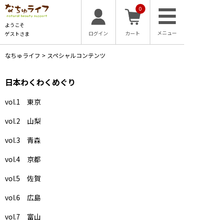
0
ようこそ
ログイン
カート
ゲストさま
なちゅライフ
>
スペシャルコンテンツ
日本わくわくめぐり
vol.1 東京
vol.2 山梨
vol.3 青森
vol.4 京都
vol.5 佐賀
vol.6 広島
vol.7 富山