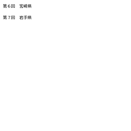
第６回 宮崎県
第７回 岩手県
効果的なダイエットサポートなら黒酢にんにく卵
黄
鹿児島県産黒酢もろみについて
福地ホワイト六片について
自然流黒岩式養鶏法卵黄油と栄養価
黒酢にんにく卵黄サプリメントはニオイ安心
メディア掲載情報